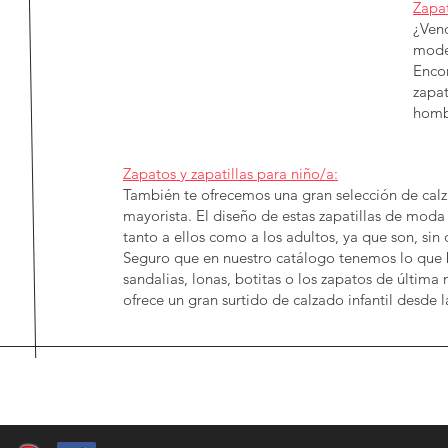
Zapat
¿Ven
model
Encon
zapat
hombr
Zapatos y zapatillas para niño/a:
También te ofrecemos una gran selección de calza
mayorista. El diseño de estas zapatillas de moda 
tanto a ellos como a los adultos, ya que son, sin
Seguro que en nuestro catálogo tenemos lo que bu
sandalias, lonas, botitas o los zapatos de últim
ofrece un gran surtido de calzado infantil desde la