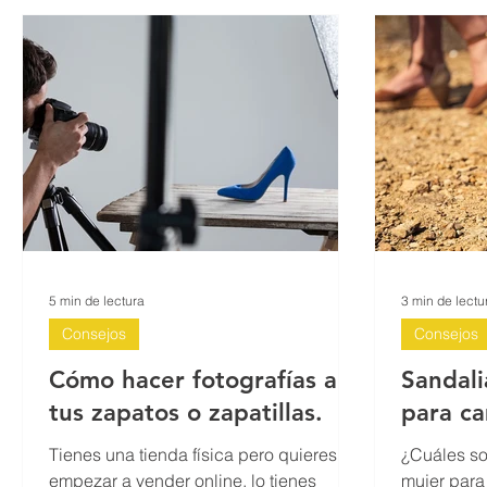
5 min de lectura
3 min de lectu
Consejos
Consejos
Cómo hacer fotografías a
Sandali
tus zapatos o zapatillas.
para c
Tienes una tienda física pero quieres
¿Cuáles so
empezar a vender online, lo tienes
mujer para