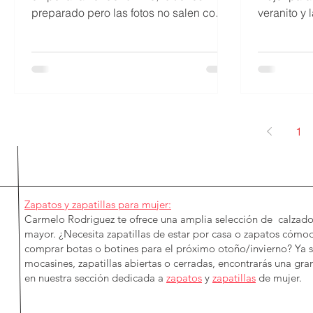
preparado pero las fotos no salen como
veranito y l
esperabas. Unas...
opciones pr
1
Zapatos y zapatillas para mujer:
Carmelo Rodriguez te ofrece una amplia selección de calzado
mayor. ¿Necesita zapatillas de estar por casa o zapatos cómo
comprar botas o botines para el próximo otoño/invierno? Ya 
mocasines, zapatillas abiertas o cerradas, encontrarás una gran
en nuestra sección dedicada a
zapatos
y
zapatillas
de mujer.