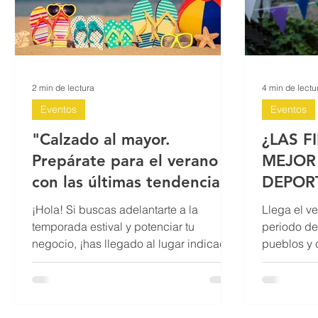
2 min de lectura
4 min de lectu
Eventos
Eventos
"Calzado al mayor.
¿LAS F
Prepárate para el verano
MEJOR
con las últimas tendencias"
DEPOR
¡Hola! Si buscas adelantarte a la
Llega el v
temporada estival y potenciar tu
periodo de 
negocio, ¡has llegado al lugar indicado!
pueblos y ciudades. De hecho, Julio y
Con el verano a la vuelta de...
Agosto, so